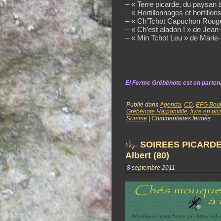
– « Terre picarde, du paysan 
– « Hortillonnages et hortillon
– « Ch’Tchot Capuchon Rouge
– « Ch’est aladon ! » de Jean
– « Min Tchot Leu » de Marie
El Ferme Grébénote est en partena
Publié dans
Agenda
,
CD
,
EFG Bout
Grébénote Harponville
,
livre en pic
Somme
|
Commentaires fermés
SOIREES PICARDES 
Albert (80)
8 septembre 2011