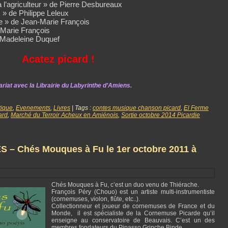
à l’agriculteur » de Pierre Desbureaux
s » de Philippe Leleux
 » de Jean-Marie François
-Marie François
-Madeleine Duquef
Acatez picard !
riat avec la Librairie du Labyrinthe d’Amiens.
ique
,
Evenements
,
Livres
| Tags :
contes musique chanson picard
,
El Ferme
ard
,
Marché du Terroir Acheux en Amiénois
,
Sortie octobre 2014 Picardie
– Chés Mouques à Fu le 1er octobre 2011 à
Chés Mouques à Fu, c’est un duo venu de Thiérache.
François Péry (Chouo) est un artiste multi-instrumentiste
(cornemuses, violon, flûte, etc..).
Collectionneur et joueur de cornemuses de France et du
Monde, il est spécialiste de la Cornemuse Picarde qu’il
enseigne au conservatoire de Beauvais. C’est un des
membres fondateurs du Pipasso Grinche Binde.