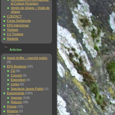
et Culture Picardes)
Verlée de village – Visite de
village
CONTACT
Cinse Grébénote
EFG Interprinse
Tiodave
CV Tiodave
Réderie
Articles
Appel d'offre – marché public
(4)
EFG Boutique
(25)
CD
(6)
Concert
(3)
Exposition
(4)
Livres
(6)
Spectacle Jeune Public
(1)
Evenements
(183)
Agenda
(118)
Retours
(39)
Presse
(15)
Réderie
(5)