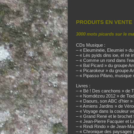
PRODUITS EN VENTE
3000 mots picards sur le m
CDs Musique :
– « Eleuminéie, Eleumiei » d
– « Lés pyids dins ioe, él né i
– « Comme un rond dans l’e
– « Bal Picard » du groupe 
– « Picarokeur » du groupe 
– « Pipasso Pifano, musique 
Livres :
– « Bé ! Des canchons » de 
– « Nomdézeu 2012 » de Tio
– « Daours, son ABC d’hier »
– « Amiens Jardins » de Véro
– « Voyage dans la couleur v
– « Grand René et le brochet
– « Jean-Pierre Facquier et La
– « Rindi Rindo » de Jean-Ma
– « Chronique des paysages p