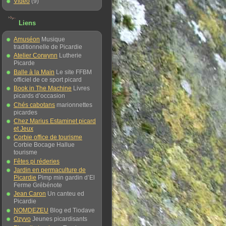
Vidéo
(9)
Liens
Amuséon
Musique
traditionnelle de Picardie
Atelier Corwynn
Lutherie
Picarde
Balle à la Main
Le site FFBM
officiel de ce sport picard
Book in The Machine
Livres
picards d’occasion
Chés cabotans
marionnettes
picardes
Chez Marius Estaminet picard
et Jeux
Corbie office de tourisme
Corbie Bocage Hallue
tourisme
Fêtes pi réderies
Jardin en permaculture de
Picardie
Pimp min gardin d’El
Ferme Grébénote
Jean Caron
Un canteu ed
Picardie
NOMDEZEU
Blog ed Tiodave
Ozyvo
Jeunes picardisants