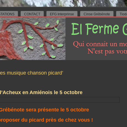
TATIONS
CONTACT
EFG Interprinse
Cinse Grébénote
Tiod
ntes musique chanson picard’
d’Acheux en Amiénois le 5 octobre
Grébénote sera présente le 5 octobre
roposer du picard près de chez vous !