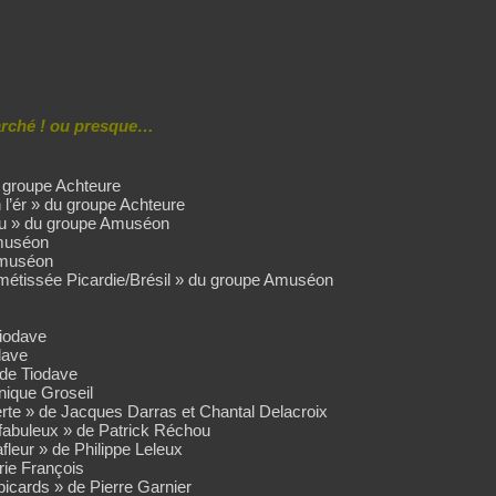
arché ! ou presque…
u groupe Achteure
n l’ér » du groupe Achteure
au » du groupe Amuséon
Amuséon
Amuséon
métissée Picardie/Brésil » du groupe Amuséon
Tiodave
dave
 de Tiodave
nique Groseil
erte » de Jacques Darras et Chantal Delacroix
 fabuleux » de Patrick Réchou
fleur » de Philippe Leleux
rie François
icards » de Pierre Garnier