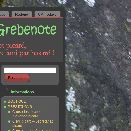
ave
Réderie
CV Tiodave
Informations
BOUTIQUE
PRESTATIONS
Causeries picardes –
Atelier de picard
Clerc picard – Secrétariat
picard
Consultant en Arts (Langue