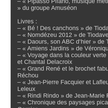
– « Pipasso Pifano, musique méti
» du groupe Amuséon
Livres :
– « Bé ! Des canchons » de Tiod
– « Nomdézeu 2012 » de Tiodav
– « Daours, son ABC d’hier » de 
– « Amiens Jardins » de Véroniqu
– « Voyage dans la couleur verte
et Chantal Delacroix
– « Grand René et le brochet fabu
Réchou
– « Jean-Pierre Facquier et Lafle
Leleux
– « Rindi Rindo » de Jean-Marie 
– « Chronique des paysages pica