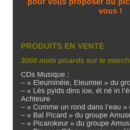
pour vous proposer du pic
vous !
PRODUITS EN VENTE
3000 mots picards sur le marc
CDs Musique :
– « Eleuminéie, Eleumiei » du gr
– « Lés pyids dins ioe, él né in l’
Achteure
– « Comme un rond dans l’eau »
– « Bal Picard » du groupe Amus
– « Picarokeur » du groupe Amu