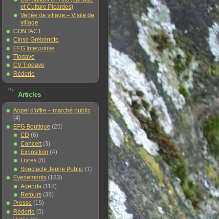
et Culture Picardes)
Verlée de village – Visite de
village
CONTACT
Cinse Grébénote
EFG Interprinse
Tiodave
CV Tiodave
Réderie
Articles
Appel d'offre – marché public
(4)
EFG Boutique
(25)
CD
(6)
Concert
(3)
Exposition
(4)
Livres
(6)
Spectacle Jeune Public
(1)
Evenements
(183)
Agenda
(118)
Retours
(39)
Presse
(15)
Réderie
(5)