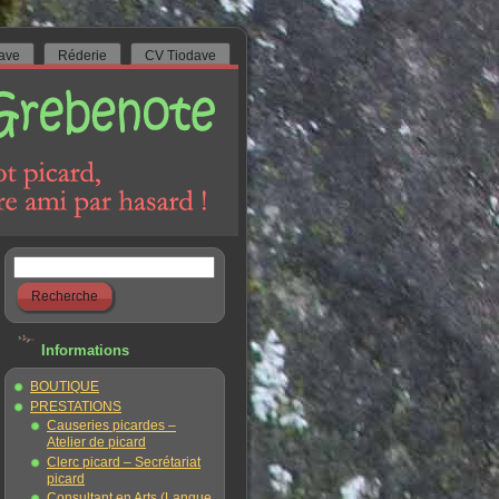
ave
Réderie
CV Tiodave
Informations
BOUTIQUE
PRESTATIONS
Causeries picardes –
Atelier de picard
Clerc picard – Secrétariat
picard
Consultant en Arts (Langue