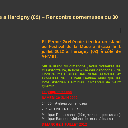
e à Harcigny (02) – Rencontre cornemuses du 30
El Ferme Grébénote tiendra un stand
au Festival de la Muse à Brassi le 1
juillet 2012 à Harcigny (02) à côté de
Vervins.
Sur le stand du dimanche , vous trouverez les
CD d’Achteure, le livre « Bé des canchons » de
Tiodave mais aussi les dates estivales et
axonaises de Laurent Devime ainsi que les
infos d’Adrien Helminiak, ch’canteu de Saint
Quentin.
La programmation
SAMEDI 30 JUIN 2012
14h30 = Ateliers cornemuses
20h = CONCERT EGLISE
Musique Renaissance (flûte, mandole, percussion)
Musique Baroque (violoncelle, muse à brassi)
DIMANCHE 1 JUILLET 2012