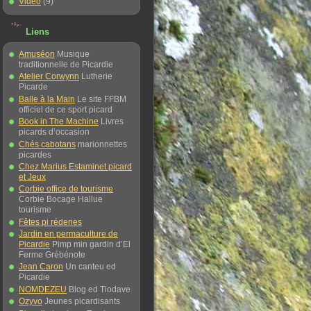
Vidéo
(9)
Liens
Amuséon
Musique
traditionnelle de Picardie
Atelier Corwynn
Lutherie
Picarde
Balle à la Main
Le site FFBM
officiel de ce sport picard
Book in The Machine
Livres
picards d’occasion
Chés cabotans
marionnettes
picardes
Chez Marius Estaminet picard
et Jeux
Corbie office de tourisme
Corbie Bocage Hallue
tourisme
Fêtes pi réderies
Jardin en permaculture de
Picardie
Pimp min gardin d’El
Ferme Grébénote
Jean Caron
Un canteu ed
Picardie
NOMDEZEU
Blog ed Tiodave
Ozyvo
Jeunes picardisants