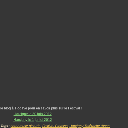
le blog à Tiodave pour en savoir plus sur le Festival !
Harcigny le 30 juin 2012
Harcigny le 1 juillet 2012
 Tags :
cornemuse picarde
,
Festival Pipasso
,
Harcigny Thiérache Aisne