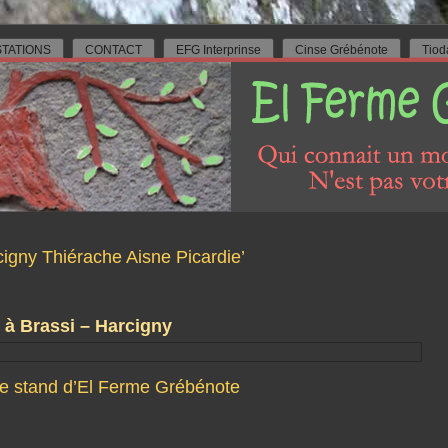
TATIONS
CONTACT
EFG Interprinse
Cinse Grébénote
Tiod
rcigny Thiérache Aisne Picardie’
 à Brassi – Harcigny
e stand d’El Ferme Grébénote