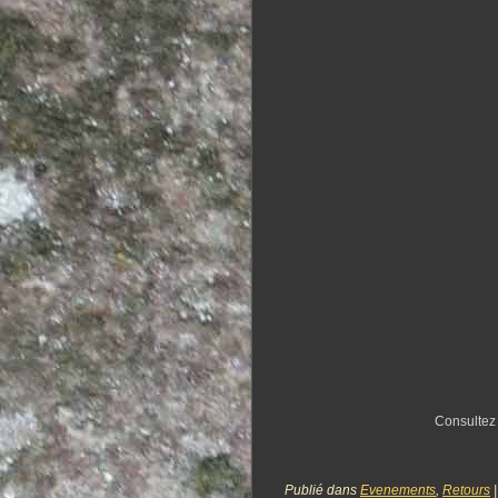
Consultez 
Publié dans
Evenements
,
Retours
|