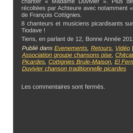
chanter « Madame Duvivier ». Plus de
récoltées par Achteure avec notamment 
de François Cottignies.
8 chanteurs et musiciens picardisants su
Tiodave !
Tiens, en parlant de 12, Bonne Année 201
Publié dans
Evenements
,
Retours
,
Vidéo
|
Association groupe chansons oise
,
Chitca
Picardes
,
Cottignies Brule-Maison
,
El Fer
Duvivier chanson traditionnelle picardes
Les commentaires sont fermés.