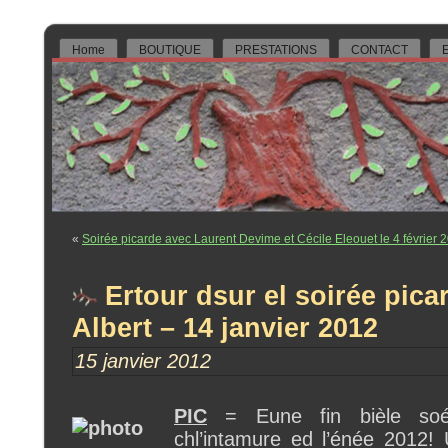
Home
BOUTIQUE
PRESTATIONS
CONTACT
E
«
Soirée picarde avec Laurent Devime et Cécile Eleouet le 4 février 2
Ertour dsur el soirée pica
Albert – 14 janvier 2012
15 janvier 2012
PIC
= Eune fin bièle soé
chl’intamure ed l’énée 2012! 