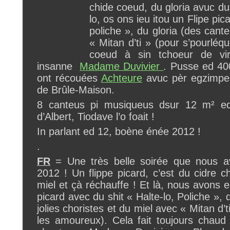
chide coeud, du gloria avuc du
lo, os ons ieu itou un Flipe pic
poliche », du gloria (des cant
« Mitan d’ti » (pour s’pourléq
coeud à sin tchoeur de vir 
insanne
Madame Duvivier
. Pusse ed 40
ont récouées
Achteure
avuc pèr egzim
de Brûle-Maison.
8 canteus pi musiqueus dsur 12 m² ed
d’Albert, Tiodave l’o foait !
In parlant ed 12, boène énée 2012 !
.
FR
= Une très belle soirée que nous 
2012 ! Un flippe picard, c’est du cidre c
miel et çà réchauffe ! Et là, nous avons e
picard avec du shit « Halte-lo, Poliche », 
jolies choristes et du miel avec « Mitan d’
les amoureux). Cela fait toujours chaud