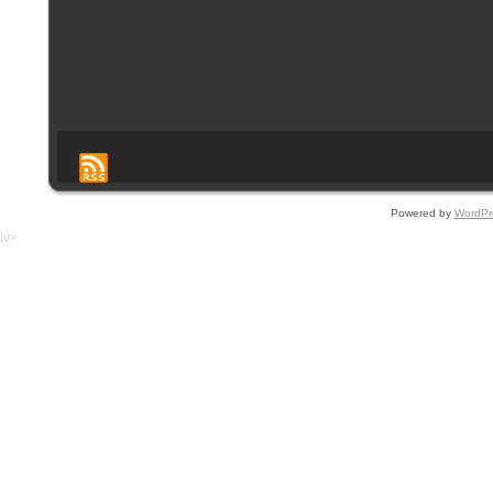
Powered by
WordPr
iv>