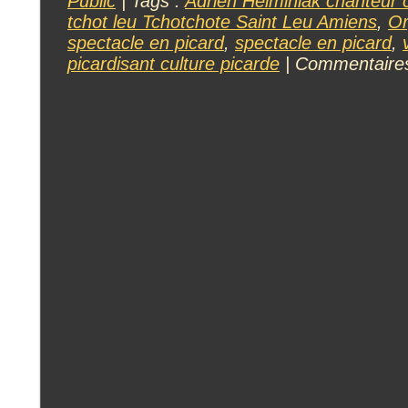
Public
| Tags :
Adrien Helminiak chanteur 
tchot leu Tchotchote Saint Leu Amiens
,
Or
spectacle en picard
,
spectacle en picard
,
picardisant culture picarde
|
Commentaire