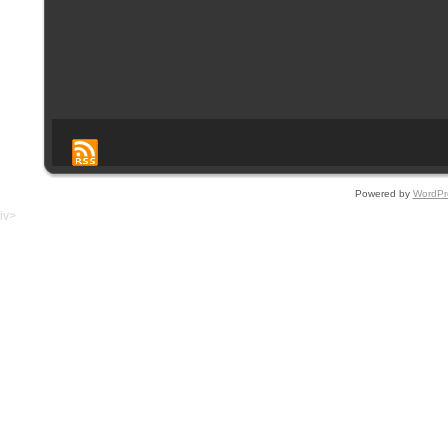
Powered by
WordPr
iv>